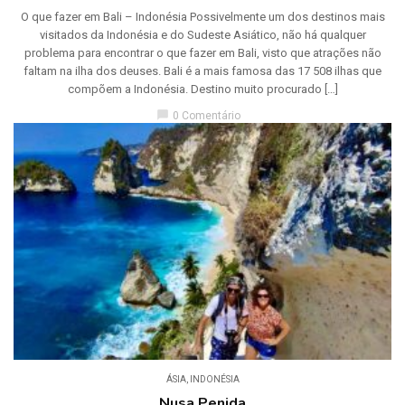
O que fazer em Bali – Indonésia Possivelmente um dos destinos mais
visitados da Indonésia e do Sudeste Asiático, não há qualquer
problema para encontrar o que fazer em Bali, visto que atrações não
faltam na ilha dos deuses. Bali é a mais famosa das 17 508 ilhas que
compõem a Indonésia. Destino muito procurado […]
chat_bubble
0 Comentário
ÁSIA
,
INDONÉSIA
Nusa Penida