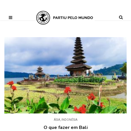
?php define ('AI_CONTENT_MARKER_NO_LOOP_START', true); define
('AI_CONTENT_MARKER_NO_LOOP_END', true); define
('AI_CONTENT_MARKER_NO_GET_SIDEBAR', true);
ÁSIA
,
INDONÉSIA
O que fazer em Bali