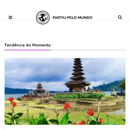
?php define ('AI_CONTENT_MARKER_NO_LOOP_START', true); define
('AI_CONTENT_MARKER_NO_LOOP_END', true); define
('AI_CONTENT_MARKER_NO_GET_SIDEBAR', true);
Tendência do Momento