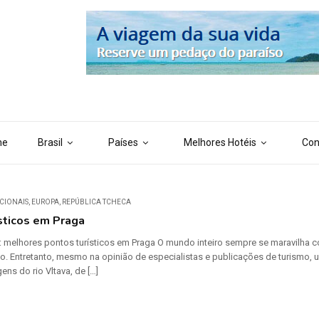
 ('AI_CONTENT_MARKER_NO_LOOP_END', true); define ('AI_CONTENT
me
Brasil
Países
Melhores Hotéis
Con
CIONAIS
,
EUROPA
,
REPÚBLICA TCHECA
sticos em Praga
co: melhores pontos turísticos em Praga O mundo inteiro sempre se maravilha 
. Entretanto, mesmo na opinião de especialistas e publicações de turismo, um
ns do rio Vltava, de […]