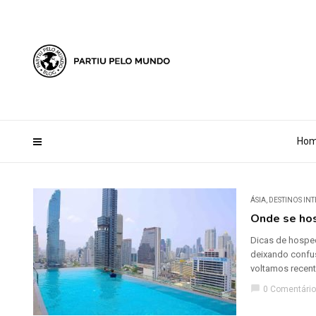
?php define ('AI_CONTENT_MARKER_NO_LOOP_START', true); define
Ho
ÁSIA
,
DESTINOS IN
Onde se ho
Dicas de hosped
deixando confus
voltamos recent
chat_bubble
0 Comentário