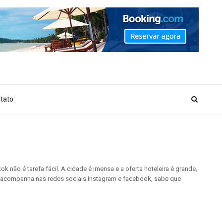
_MARKER_NO_GET_SIDEBAR', true);
tato
o é tarefa fácil. A cidade é imensa e a oferta hoteleira é grande,
nos acompanha nas redes sociais instagram e facebook, sabe que