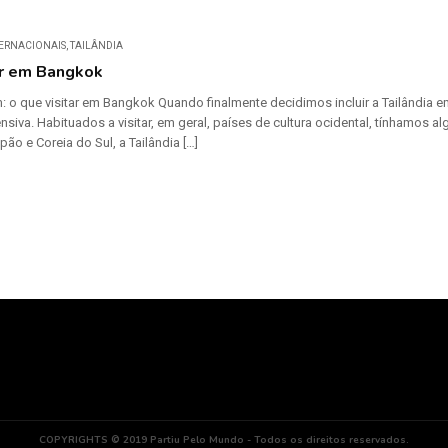
TERNACIONAIS
,
TAILÂNDIA
ar em Bangkok
: o que visitar em Bangkok Quando finalmente decidimos incluir a Tailândia
siva. Habituados a visitar, em geral, países de cultura ocidental, tínhamos a
ão e Coreia do Sul, a Tailândia […]
COPYRIGHTS © 2019 Partiu Pelo Mundo - Todos os direitos reservados.