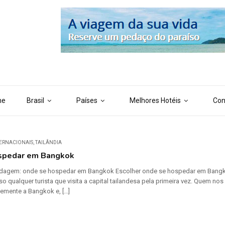
 ('AI_CONTENT_MARKER_NO_LOOP_END', true); define ('AI_CONTENT
me
Brasil
Países
Melhores Hotéis
Con
TERNACIONAIS
,
TAILÂNDIA
spedar em Bangkok
agem: onde se hospedar em Bangkok Escolher onde se hospedar em Bangkok nã
o qualquer turista que visita a capital tailandesa pela primeira vez. Quem 
emente a Bangkok e, […]