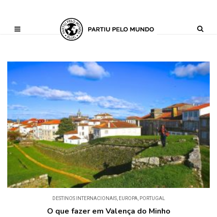
?php define ('AI_CONTENT_MARKER_NO_LOOP_START', true); define
('AI_CONTENT_MARKER_NO_LOOP_END', true); define
('AI_CONTENT_MARKER_NO_GET_SIDEBAR', true);
DESTINOS INTERNACIONAIS
,
EUROPA
,
PORTUGAL
O que fazer em Valença do Minho