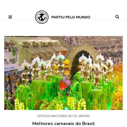
?php define ('AI_CONTENT_MARKER_NO_LOOP_START', true); define
('AI_CONTENT_MARKER_NO_LOOP_END', true); define
('AI_CONTENT_MARKER_NO_GET_SIDEBAR', true);
DESTINOS NACIONAIS
,
RIO DE JANEIRO
Melhores carnavais do Brasil