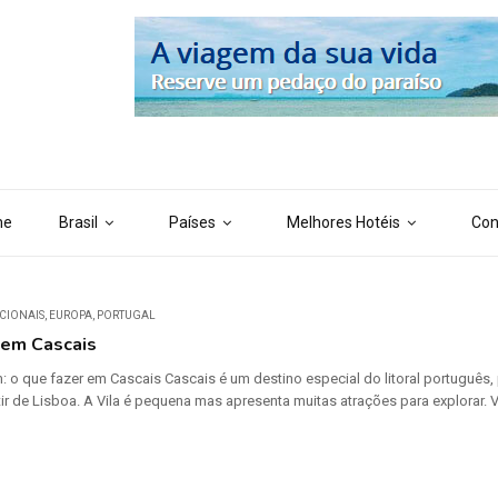
 ('AI_CONTENT_MARKER_NO_LOOP_END', true); define ('AI_CONTENT
me
Brasil
Países
Melhores Hotéis
Con
CIONAIS
,
EUROPA
,
PORTUGAL
 em Cascais
: o que fazer em Cascais Cascais é um destino especial do litoral portuguê
tir de Lisboa. A Vila é pequena mas apresenta muitas atrações para explorar. 