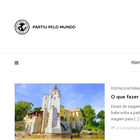
?php define ('AI_CONTENT_MARKER_NO_LOOP_START', true); define
Ho
DESTINOS INTERNA
O que fazer
Dicas de viagem
bate-volta a par
viagem para […]
chat_bubble
0 Comentário