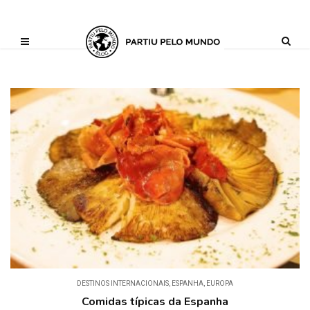
?php define ('AI_CONTENT_MARKER_NO_LOOP_START', true); define
('AI_CONTENT_MARKER_NO_LOOP_END', true); define
('AI_CONTENT_MARKER_NO_GET_SIDEBAR', true);
DESTINOS INTERNACIONAIS
,
ESPANHA
,
EUROPA
Comidas típicas da Espanha