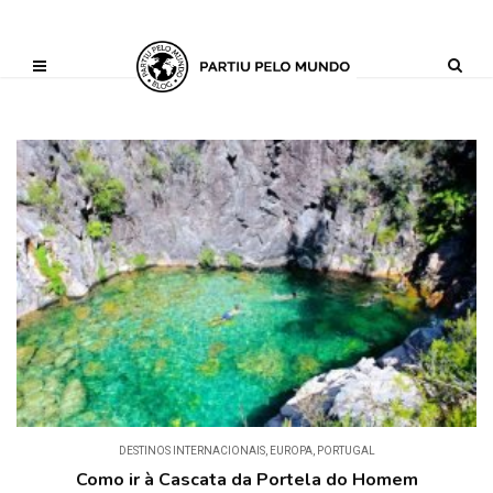
?php define ('AI_CONTENT_MARKER_NO_LOOP_START', true); define
('AI_CONTENT_MARKER_NO_LOOP_END', true); define
('AI_CONTENT_MARKER_NO_GET_SIDEBAR', true);
DESTINOS INTERNACIONAIS
,
EUROPA
,
PORTUGAL
Como ir à Cascata da Portela do Homem