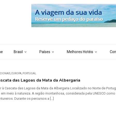
 ('AI_CONTENT_MARKER_NO_LOOP_END', true); define ('AI_CONTENT
me
Brasil
Países
Melhores Hotéis
Con
CIONAIS
,
EUROPA
,
PORTUGAL
ascata das Lagoas da Mata da Albergaria
r à Cascata das Lagoas da Mata da Albergaria Localizado no Norte de Portuga
s em meio à natureza. A região montanhosa, considerada pela UNESCO como R
ntureiros. Durante os percursos a […]