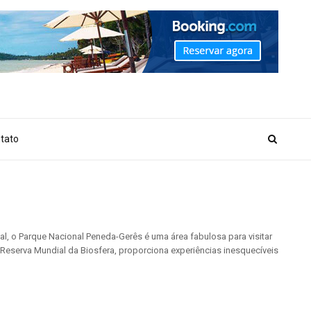
_MARKER_NO_GET_SIDEBAR', true);
tato
l, o Parque Nacional Peneda-Gerês é uma área fabulosa para visitar
eserva Mundial da Biosfera, proporciona experiências inesquecíveis