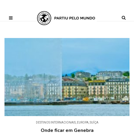
?php define ('AI_CONTENT_MARKER_NO_LOOP_START', true); define
('AI_CONTENT_MARKER_NO_LOOP_END', true); define
('AI_CONTENT_MARKER_NO_GET_SIDEBAR', true);
DESTINOS INTERNACIONAIS
,
EUROPA
,
SUÍÇA
Onde ficar em Genebra