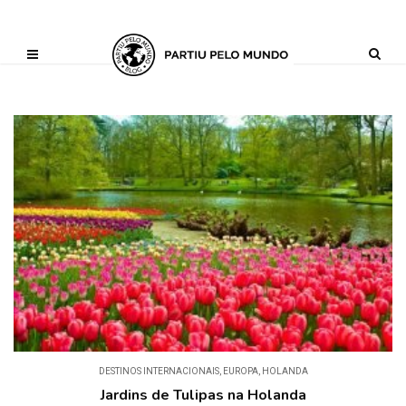
?php define ('AI_CONTENT_MARKER_NO_LOOP_START', true); define
('AI_CONTENT_MARKER_NO_LOOP_END', true); define
('AI_CONTENT_MARKER_NO_GET_SIDEBAR', true);
DESTINOS INTERNACIONAIS
,
EUROPA
,
HOLANDA
Jardins de Tulipas na Holanda