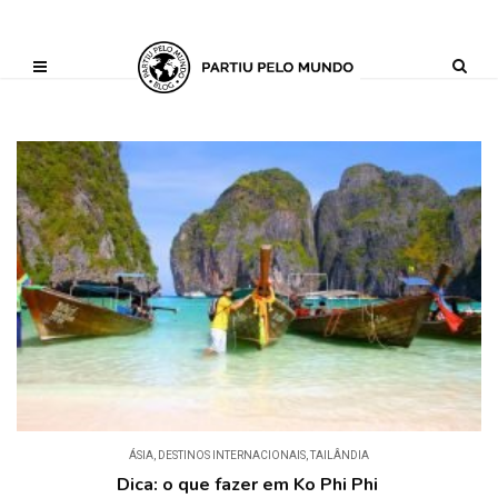
?php define ('AI_CONTENT_MARKER_NO_LOOP_START', true); define
('AI_CONTENT_MARKER_NO_LOOP_END', true); define
('AI_CONTENT_MARKER_NO_GET_SIDEBAR', true);
ÁSIA
,
DESTINOS INTERNACIONAIS
,
TAILÂNDIA
Dica: o que fazer em Ko Phi Phi