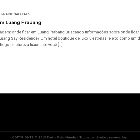
TERNACIONAIS
,
LAOS
em Luang Prabang
gem: onde ficar em Luang Prabang Buscando informações sobre onde ficar e
ang Say Residence? Um hotel boutique de luxo 5 estrelas, eleito como um d
hego e natureza luxuriante você […]
COPYRIGHTS © 2019 Partiu Pelo Mundo - Todos os direitos reservados.