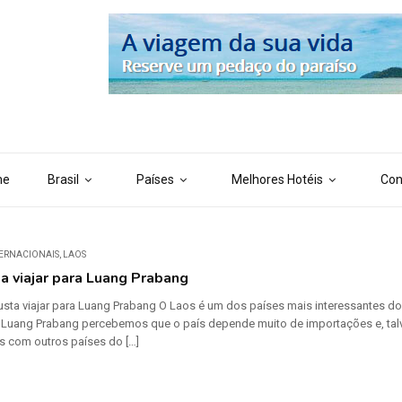
 ('AI_CONTENT_MARKER_NO_LOOP_END', true); define ('AI_CONTENT
me
Brasil
Países
Melhores Hotéis
Con
TERNACIONAIS
,
LAOS
a viajar para Luang Prabang
usta viajar para Luang Prabang O Laos é um dos países mais interessantes 
 Luang Prabang percebemos que o país depende muito de importações e, tal
 com outros países do […]