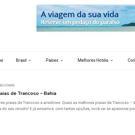
 ('AI_CONTENT_MARKER_NO_LOOP_END', true); define ('AI_CONTENT
me
Brasil
Países
Melhores Hotéis
Con
NACIONAIS
aias de Trancoso – Bahia
res praias de Trancoso e arredores Quais as melhores praias de Trancoso – Ba
a do seu circuito! E já avisamos: com tantas opções, você vai se apaixonar 