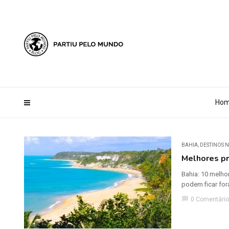
?php define ('AI_CONTENT_MARKER_NO_LOOP_START', true); define
Ho
BAHIA
,
DESTINOS 
Melhores pr
Bahia: 10 melho
podem ficar for
chat_bubble
0 Comentário