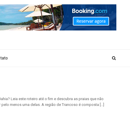
_MARKER_NO_GET_SIDEBAR', true);
tato
hia? Leia este roteiro até o fim e descubra as praias que não
por pelo menos uma delas. A região de Trancoso é composta […]