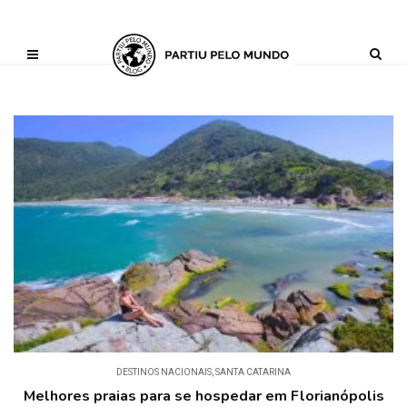
?php define ('AI_CONTENT_MARKER_NO_LOOP_START', true); define
('AI_CONTENT_MARKER_NO_LOOP_END', true); define
('AI_CONTENT_MARKER_NO_GET_SIDEBAR', true);
DESTINOS NACIONAIS
,
SANTA CATARINA
Melhores praias para se hospedar em Florianópolis