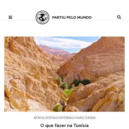
?php define ('AI_CONTENT_MARKER_NO_LOOP_START', true); define
('AI_CONTENT_MARKER_NO_LOOP_END', true); define
('AI_CONTENT_MARKER_NO_GET_SIDEBAR', true);
ÁFRICA
,
DESTINOS INTERNACIONAIS
,
TUNÍSIA
O que fazer na Tunísia