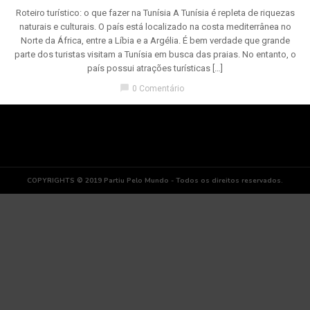
Roteiro turístico: o que fazer na Tunísia A Tunísia é repleta de riquezas
naturais e culturais. O país está localizado na costa mediterrânea no
Norte da África, entre a Líbia e a Argélia. É bem verdade que grande
parte dos turistas visitam a Tunísia em busca das praias. No entanto, o
país possui atrações turísticas […]
chat_bubble
0 Comentário
COPYRIGHTS © 2019 Partiu Pelo Mundo - Todos os direitos reservados.