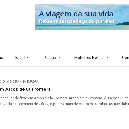
 ('AI_CONTENT_MARKER_NO_LOOP_END', true); define ('AI_CONTENT
me
Brasil
Países
Melhores Hotéis
Con
CIONAIS
,
ESPANHA
,
EUROPA
em Arcos de la Frontera
anha: onde ficar em Arcos de la Frontera Arcos de la Frontera, é um dos Pu
calizada na província de Cádiz, a pouco mais de 80 km de Sevilha. As ruas la