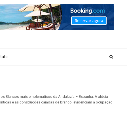
_MARKER_NO_GET_SIDEBAR', true);
tato
eblos Blancos mais emblemáticos da Andaluzia – Espanha. A aldeia
birínticas e as construções caiadas de branco, evidenciam a ocupação