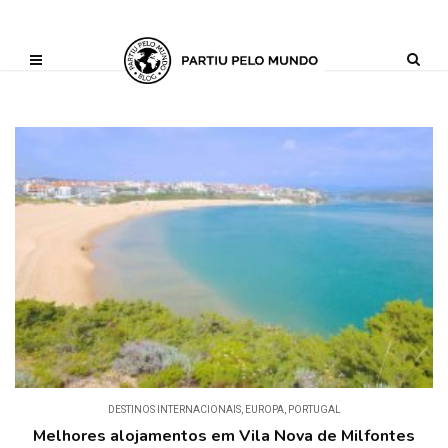
?php define ('AI_CONTENT_MARKER_NO_LOOP_START', true); define
('AI_CONTENT_MARKER_NO_LOOP_END', true); define
('AI_CONTENT_MARKER_NO_GET_SIDEBAR', true);
DESTINOS INTERNACIONAIS
,
EUROPA
,
PORTUGAL
Melhores alojamentos em Vila Nova de Milfontes