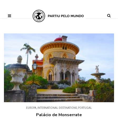
?php define ('AI_CONTENT_MARKER_NO_LOOP_START', true); define
('AI_CONTENT_MARKER_NO_LOOP_END', true); define
('AI_CONTENT_MARKER_NO_GET_SIDEBAR', true);
EUROPA
,
INTERNATIONAL DESTINATIONS
,
PORTUGAL
Palácio de Monserrate