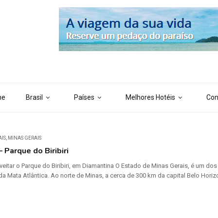
 ('AI_CONTENT_MARKER_NO_LOOP_END', true); define ('AI_CONTENT
me
Brasil
Países
Melhores Hotéis
Con
AIS
,
MINAS GERAIS
 Parque do Biribiri
veitar o Parque do Biribiri, em Diamantina O Estado de Minas Gerais, é um dos
da Mata Atlântica. Ao norte de Minas, a cerca de 300 km da capital Belo Horiz