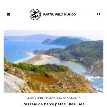
?php define ('AI_CONTENT_MARKER_NO_LOOP_START', true); define
('AI_CONTENT_MARKER_NO_LOOP_END', true); define
('AI_CONTENT_MARKER_NO_GET_SIDEBAR', true);
DESTINOS INTERNACIONAIS
,
ESPANHA
,
EUROPA
Passeio de barco pelas Ilhas Cíes