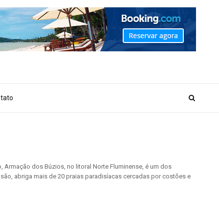
_MARKER_NO_GET_SIDEBAR', true);
tato
, Armação dos Búzios, no litoral Norte Fluminense, é um dos
são, abriga mais de 20 praias paradisíacas cercadas por costões e