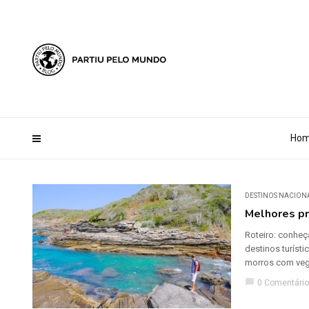
?php define ('AI_CONTENT_MARKER_NO_LOOP_START', true); define
Ho
DESTINOS NACION
Melhores pr
Roteiro: conheç
destinos turíst
morros com vege
chat_bubble
0 Comentário