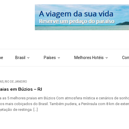
 ('AI_CONTENT_MARKER_NO_LOOP_END', true); define ('AI_CONTENT
me
Brasil
Países
Melhores Hotéis
Con
AIS
,
RIO DE JANEIRO
aias em Búzios – RJ
a as 5 melhores praias em Búzios Com atmosfera mística e cenários de sonho
icos mais cobiçados do Brasil. Também pudera, a Península com 8 km de exten
tação de restinga. […]