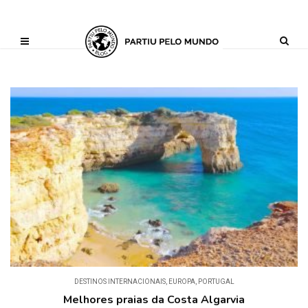
?php define ('AI_CONTENT_MARKER_NO_LOOP_START', true); define
('AI_CONTENT_MARKER_NO_LOOP_END', true); define
('AI_CONTENT_MARKER_NO_GET_SIDEBAR', true);
DESTINOS INTERNACIONAIS
,
EUROPA
,
PORTUGAL
Melhores praias da Costa Algarvia