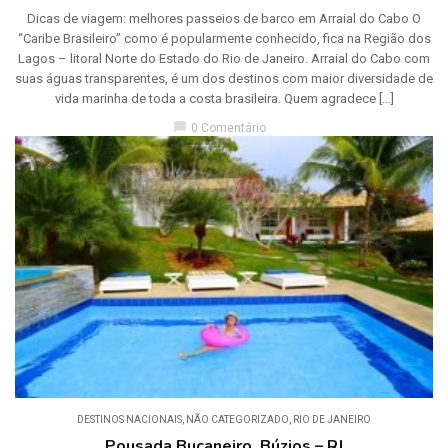
Dicas de viagem: melhores passeios de barco em Arraial do Cabo O
“Caribe Brasileiro” como é popularmente conhecido, fica na Região dos
Lagos – litoral Norte do Estado do Rio de Janeiro. Arraial do Cabo com
suas águas transparentes, é um dos destinos com maior diversidade de
vida marinha de toda a costa brasileira. Quem agradece […]
chat_bubble
0 Comentário
DESTINOS NACIONAIS
,
NÃO CATEGORIZADO
,
RIO DE JANEIRO
Pousada Bucaneiro, Búzios – RJ