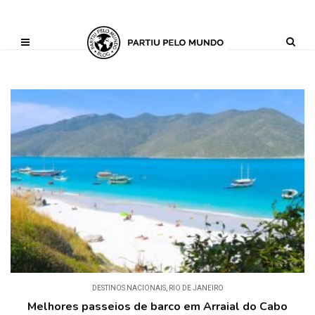
?php define ('AI_CONTENT_MARKER_NO_LOOP_START', true); define
('AI_CONTENT_MARKER_NO_LOOP_END', true); define
('AI_CONTENT_MARKER_NO_GET_SIDEBAR', true);
DESTINOS NACIONAIS
,
RIO DE JANEIRO
Melhores passeios de barco em Arraial do Cabo