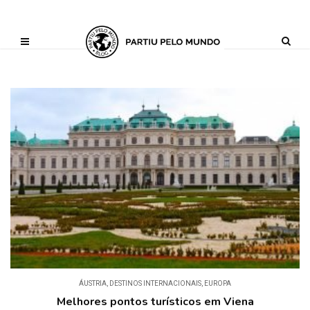
?php define ('AI_CONTENT_MARKER_NO_LOOP_START', true); define
('AI_CONTENT_MARKER_NO_LOOP_END', true); define
('AI_CONTENT_MARKER_NO_GET_SIDEBAR', true);
ÁUSTRIA
,
DESTINOS INTERNACIONAIS
,
EUROPA
Melhores pontos turísticos em Viena