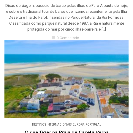
Dicas de viagem: passeio de barco pelas ilhas de Faro A pauta de hoje,
é sobre o tradicional tour de barco que fizemos recentemente pela Ilha
Deserta e Ilha do Farol, inseridas no Parque Natural da Ria Formosa.
Classificada como parque natural desde 1987, a Ria é naturalmente
protegida do mar por cinco ilhas-barreira e […]
chat_bubble
0 Comentário
DESTINOS INTERNACIONAIS
,
EUROPA
,
PORTUGAL
O que fazer na Praia de Cacela Velha