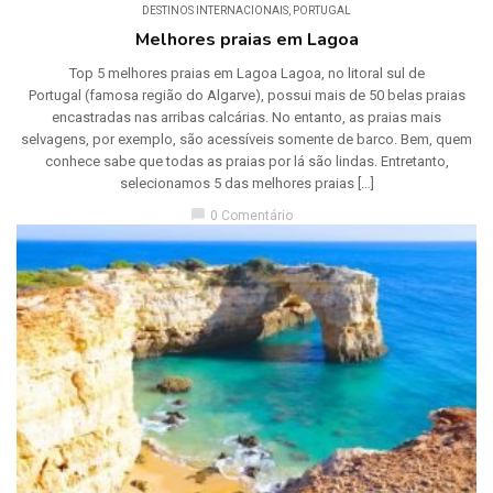
DESTINOS INTERNACIONAIS
,
PORTUGAL
Melhores praias em Lagoa
Top 5 melhores praias em Lagoa Lagoa, no litoral sul de
Portugal (famosa região do Algarve), possui mais de 50 belas praias
encastradas nas arribas calcárias. No entanto, as praias mais
selvagens, por exemplo, são acessíveis somente de barco. Bem, quem
conhece sabe que todas as praias por lá são lindas. Entretanto,
selecionamos 5 das melhores praias […]
chat_bubble
0 Comentário