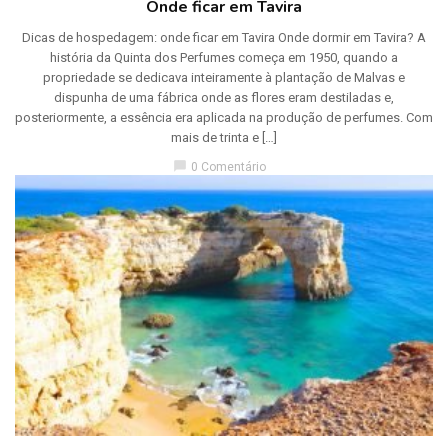
Onde ficar em Tavira
Dicas de hospedagem: onde ficar em Tavira Onde dormir em Tavira? A
história da Quinta dos Perfumes começa em 1950, quando a
propriedade se dedicava inteiramente à plantação de Malvas e
dispunha de uma fábrica onde as flores eram destiladas e,
posteriormente, a essência era aplicada na produção de perfumes. Com
mais de trinta e […]
chat_bubble
0 Comentário