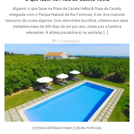
Algarve: o que fazer na Praia de Cacela Velha A Praia de Cacela,
integrada com o Parque Natural da Ria Formosa, é um dos maiores
tesouros da costa algarvia. Com atmosfera bucólica, oferece aos seus
visitantes mais de 300 dias de sol por ano, muita paz e banhos
relaxantes. A aldeia piscatória é, na verdade, […]
chat_bubble
0 Comentário
DESTINOS INTERNACIONAIS
,
EUROPA
,
PORTUGAL