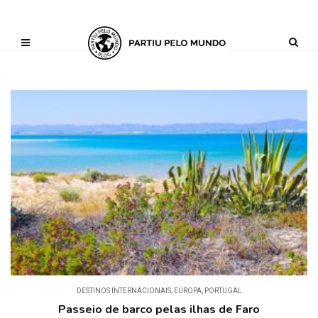
?php define ('AI_CONTENT_MARKER_NO_LOOP_START', true); define
('AI_CONTENT_MARKER_NO_LOOP_END', true); define
('AI_CONTENT_MARKER_NO_GET_SIDEBAR', true);
DESTINOS INTERNACIONAIS
,
EUROPA
,
PORTUGAL
Passeio de barco pelas ilhas de Faro