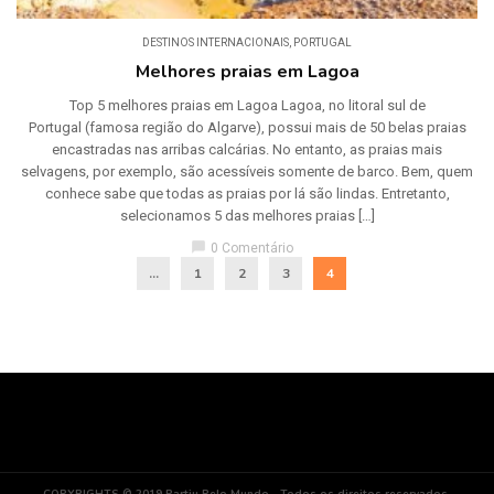
DESTINOS INTERNACIONAIS
,
PORTUGAL
Melhores praias em Lagoa
Top 5 melhores praias em Lagoa Lagoa, no litoral sul de
Portugal (famosa região do Algarve), possui mais de 50 belas praias
encastradas nas arribas calcárias. No entanto, as praias mais
selvagens, por exemplo, são acessíveis somente de barco. Bem, quem
conhece sabe que todas as praias por lá são lindas. Entretanto,
selecionamos 5 das melhores praias […]
chat_bubble
0 Comentário
...
1
2
3
4