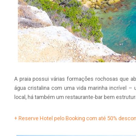
A praia possui várias formações rochosas que abr
água cristalina com uma vida marinha incrível 
local, há também um restaurante-bar bem estrutur
+ Reserve Hotel pelo Booking com até 50% descon