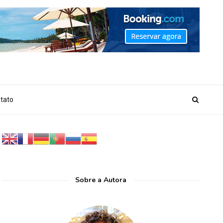
_MARKER_NO_GET_SIDEBAR', true);
tato
Sobre a Autora