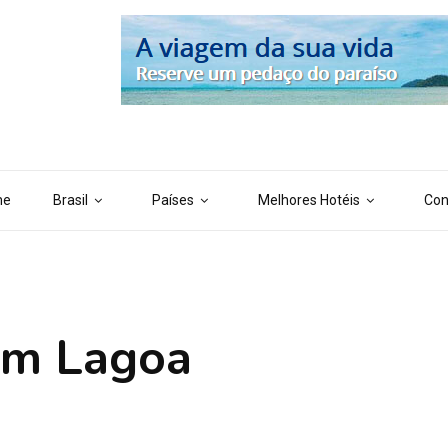
 ('AI_CONTENT_MARKER_NO_LOOP_END', true); define ('AI_CONTENT
me
Brasil
Países
Melhores Hotéis
Con
em Lagoa