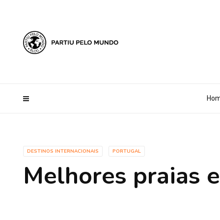
?php define ('AI_CONTENT_MARKER_NO_LOOP_START', true); define
Ho
DESTINOS INTERNACIONAIS
PORTUGAL
Melhores praias 