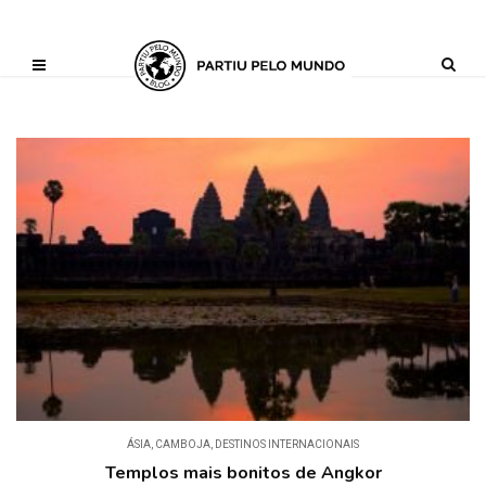
?php define ('AI_CONTENT_MARKER_NO_LOOP_START', true); define
('AI_CONTENT_MARKER_NO_LOOP_END', true); define
('AI_CONTENT_MARKER_NO_GET_SIDEBAR', true);
ÁSIA
,
CAMBOJA
,
DESTINOS INTERNACIONAIS
Templos mais bonitos de Angkor