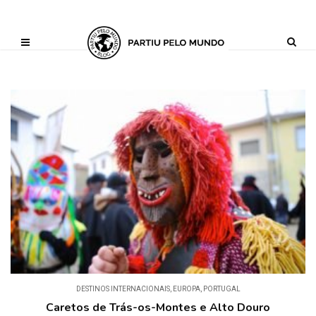
?php define ('AI_CONTENT_MARKER_NO_LOOP_START', true); define
('AI_CONTENT_MARKER_NO_LOOP_END', true); define
('AI_CONTENT_MARKER_NO_GET_SIDEBAR', true);
DESTINOS INTERNACIONAIS
,
EUROPA
,
PORTUGAL
Caretos de Trás-os-Montes e Alto Douro