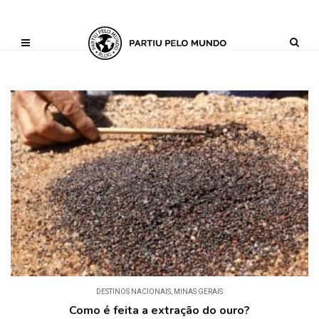
?php define ('AI_CONTENT_MARKER_NO_LOOP_START', true); define
('AI_CONTENT_MARKER_NO_LOOP_END', true); define
('AI_CONTENT_MARKER_NO_GET_SIDEBAR', true);
DESTINOS NACIONAIS
,
MINAS GERAIS
Como é feita a extração do ouro?