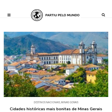
?php define ('AI_CONTENT_MARKER_NO_LOOP_START', true); define
('AI_CONTENT_MARKER_NO_LOOP_END', true); define
('AI_CONTENT_MARKER_NO_GET_SIDEBAR', true);
DESTINOS NACIONAIS
,
MINAS GERAIS
Cidades históricas mais bonitas de Minas Gerais