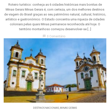
Roteiro turístico: conheça as 6 cidades históricas mais bonitas de
Minas Gerais Minas Gerais é, com certeza, um dos melhores destinos
de viagem do Brasil graças ao seu patrimônio natural, cultural, histórico,
artístico e gastronómico. O Estado concentra uma riqueza de cidades
coloniais pelas quais Minas permanece reconhecida até hoje. O
território montanhoso começou desenvolver-se […]
chat_bubble
0 Comentário
DESTINOS NACIONAIS
,
MINAS GERAIS