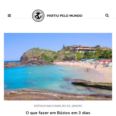
?php define ('AI_CONTENT_MARKER_NO_LOOP_START', true); define
('AI_CONTENT_MARKER_NO_LOOP_END', true); define
('AI_CONTENT_MARKER_NO_GET_SIDEBAR', true);
DESTINOS NACIONAIS
,
RIO DE JANEIRO
O que fazer em Búzios em 3 dias