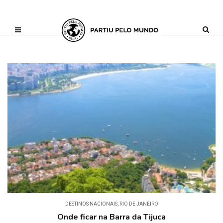
?php define ('AI_CONTENT_MARKER_NO_LOOP_START', true); define
('AI_CONTENT_MARKER_NO_LOOP_END', true); define
('AI_CONTENT_MARKER_NO_GET_SIDEBAR', true);
DESTINOS NACIONAIS
,
RIO DE JANEIRO
Onde ficar na Barra da Tijuca