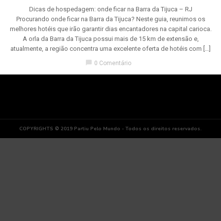
Dicas de hospedagem: onde ficar na Barra da Tijuca – RJ
Procurando onde ficar na Barra da Tijuca? Neste guia, reunimos os
melhores hotéis que irão garantir dias encantadores na capital carioca.
A orla da Barra da Tijuca possui mais de 15 km de extensão e,
atualmente, a região concentra uma excelente oferta de hotéis com […]
chat_bubble
0 Comentário
COPYRIGHTS © 2019 Partiu Pelo Mundo - Todos os direitos reservados.