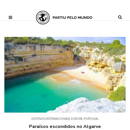
?php define ('AI_CONTENT_MARKER_NO_LOOP_START', true); define
('AI_CONTENT_MARKER_NO_LOOP_END', true); define
('AI_CONTENT_MARKER_NO_GET_SIDEBAR', true);
DESTINOS INTERNACIONAIS
,
EUROPA
,
PORTUGAL
Paraísos escondidos no Algarve