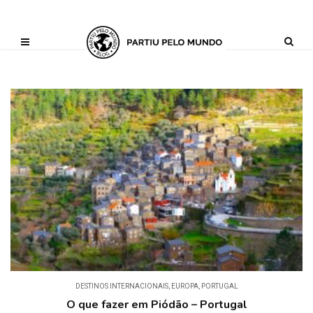
?php define ('AI_CONTENT_MARKER_NO_LOOP_START', true); define
('AI_CONTENT_MARKER_NO_LOOP_END', true); define
('AI_CONTENT_MARKER_NO_GET_SIDEBAR', true);
DESTINOS INTERNACIONAIS
,
EUROPA
,
PORTUGAL
O que fazer em Piódão – Portugal