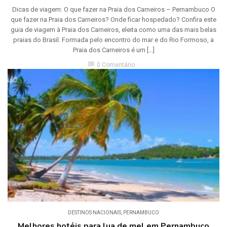
Dicas de viagem: O que fazer na Praia dos Carneiros – Pernambuco O
que fazer na Praia dos Carneiros? Onde ficar hospedado? Confira este
guia de viagem à Praia dos Carneiros, eleita como uma das mais belas
praias do Brasil. Formada pelo encontro do mar e do Rio Formoso, a
Praia dos Carneiros é um […]
chat_bubble
0 Comentário
DESTINOS NACIONAIS
,
PERNAMBUCO
Melhores hotéis para lua de mel em Pernambuco