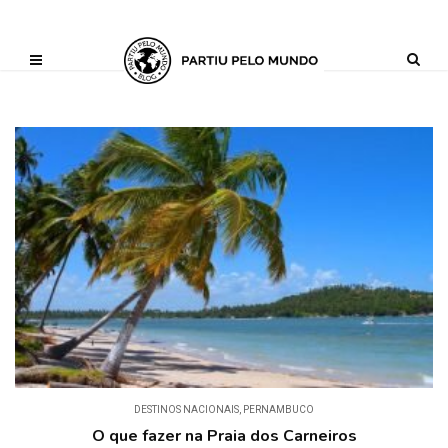
?php define ('AI_CONTENT_MARKER_NO_LOOP_START', true); define
('AI_CONTENT_MARKER_NO_LOOP_END', true); define
('AI_CONTENT_MARKER_NO_GET_SIDEBAR', true);
DESTINOS NACIONAIS
,
PERNAMBUCO
O que fazer na Praia dos Carneiros