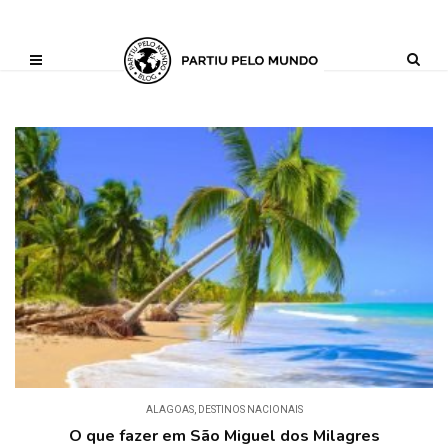
?php define ('AI_CONTENT_MARKER_NO_LOOP_START', true); define
('AI_CONTENT_MARKER_NO_LOOP_END', true); define
('AI_CONTENT_MARKER_NO_GET_SIDEBAR', true);
ALAGOAS
,
DESTINOS NACIONAIS
O que fazer em São Miguel dos Milagres