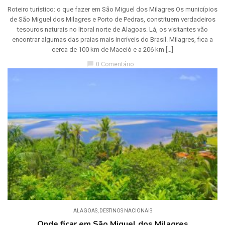
Roteiro turístico: o que fazer em São Miguel dos Milagres Os municípios
de São Miguel dos Milagres e Porto de Pedras, constituem verdadeiros
tesouros naturais no litoral norte de Alagoas. Lá, os visitantes vão
encontrar algumas das praias mais incríveis do Brasil. Milagres, fica a
cerca de 100 km de Maceió e a 206 km […]
chat_bubble
0 Comentário
ALAGOAS
,
DESTINOS NACIONAIS
Onde ficar em São Miguel dos Milagres