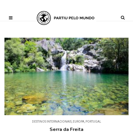
?php define ('AI_CONTENT_MARKER_NO_LOOP_START', true); define
('AI_CONTENT_MARKER_NO_LOOP_END', true); define
('AI_CONTENT_MARKER_NO_GET_SIDEBAR', true);
DESTINOS INTERNACIONAIS
,
EUROPA
,
PORTUGAL
Serra da Freita