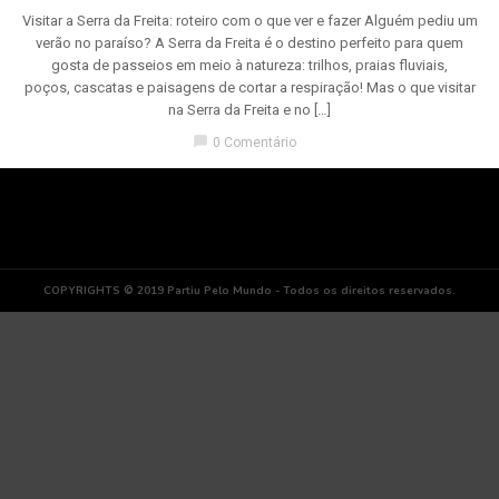
Visitar a Serra da Freita: roteiro com o que ver e fazer Alguém pediu um
verão no paraíso? A Serra da Freita é o destino perfeito para quem
gosta de passeios em meio à natureza: trilhos, praias fluviais,
poços, cascatas e paisagens de cortar a respiração! Mas o que visitar
na Serra da Freita e no […]
chat_bubble
0 Comentário
COPYRIGHTS © 2019 Partiu Pelo Mundo - Todos os direitos reservados.