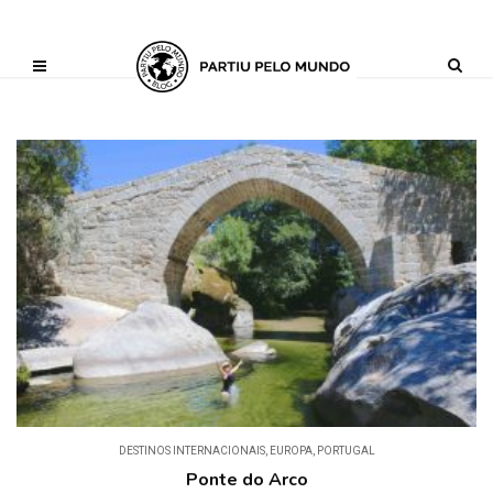
?php define ('AI_CONTENT_MARKER_NO_LOOP_START', true); define
('AI_CONTENT_MARKER_NO_LOOP_END', true); define
('AI_CONTENT_MARKER_NO_GET_SIDEBAR', true);
DESTINOS INTERNACIONAIS
,
EUROPA
,
PORTUGAL
Ponte do Arco