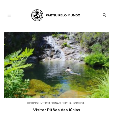
?php define ('AI_CONTENT_MARKER_NO_LOOP_START', true); define
('AI_CONTENT_MARKER_NO_LOOP_END', true); define
('AI_CONTENT_MARKER_NO_GET_SIDEBAR', true);
DESTINOS INTERNACIONAIS
,
EUROPA
,
PORTUGAL
Visitar Pitões das Júnias