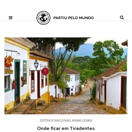
?php define ('AI_CONTENT_MARKER_NO_LOOP_START', true); define
('AI_CONTENT_MARKER_NO_LOOP_END', true); define
('AI_CONTENT_MARKER_NO_GET_SIDEBAR', true);
DESTINOS NACIONAIS
,
MINAS GERAIS
Onde ficar em Tiradentes