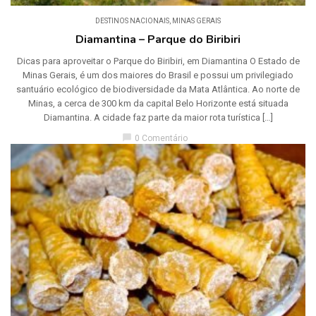
DESTINOS NACIONAIS
,
MINAS GERAIS
Diamantina – Parque do Biribiri
Dicas para aproveitar o Parque do Biribiri, em Diamantina O Estado de
Minas Gerais, é um dos maiores do Brasil e possui um privilegiado
santuário ecológico de biodiversidade da Mata Atlântica. Ao norte de
Minas, a cerca de 300 km da capital Belo Horizonte está situada
Diamantina. A cidade faz parte da maior rota turística […]
chat_bubble
0 Comentário