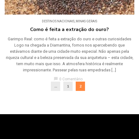
DESTINOS NACIONAIS
,
MINAS GERAIS
Como é feita a extração do ouro?
Garimpo Real: como é feita a extração do ouro e outras curiosidades
Logo na chegada a Diamantina, fomos nos apercebendo que
estávamos diante de uma cidade muito especial. Não apenas pela
riqueza cultural e a beleza preservada da sua arquitetura – esta cidade,
tem muito mais que isso. A atmosfera histórica é realmente
impressionante. Passear pelas ruas empedradas […]
chat_bubble
0 Comentário
...
1
2