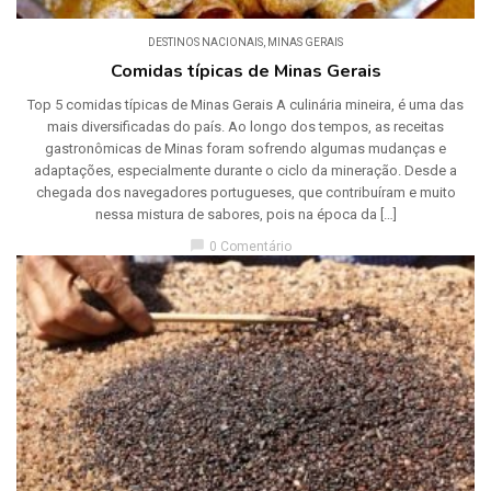
DESTINOS NACIONAIS
,
MINAS GERAIS
Comidas típicas de Minas Gerais
Top 5 comidas típicas de Minas Gerais A culinária mineira, é uma das
mais diversificadas do país. Ao longo dos tempos, as receitas
gastronômicas de Minas foram sofrendo algumas mudanças e
adaptações, especialmente durante o ciclo da mineração. Desde a
chegada dos navegadores portugueses, que contribuíram e muito
nessa mistura de sabores, pois na época da […]
chat_bubble
0 Comentário