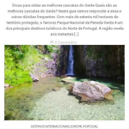
Dicas para visitar as melhores cascatas do Gerês Quais são as
melhores cascatas do Gerês? Neste guia vamos responder a essa e
outras dúvidas frequentes. Com mais de setenta mil hectares de
território protegido, o famoso Parque Nacional da Peneda-Gerês é um
dos principais destinos turísticos do Norte de Portugal. A região revela
aos visitantes […]
chat_bubble
0 Comentário
DESTINOS INTERNACIONAIS
,
EUROPA
,
PORTUGAL