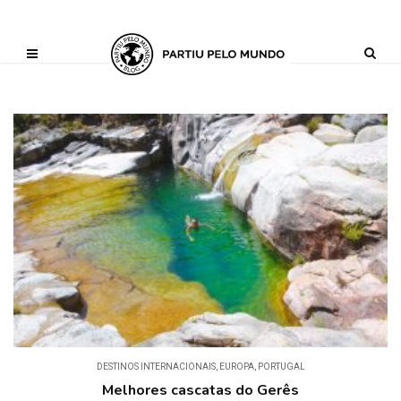
?php define ('AI_CONTENT_MARKER_NO_LOOP_START', true); define
('AI_CONTENT_MARKER_NO_LOOP_END', true); define
('AI_CONTENT_MARKER_NO_GET_SIDEBAR', true);
DESTINOS INTERNACIONAIS
,
EUROPA
,
PORTUGAL
Melhores cascatas do Gerês