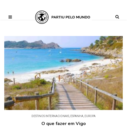
?php define ('AI_CONTENT_MARKER_NO_LOOP_START', true); define
('AI_CONTENT_MARKER_NO_LOOP_END', true); define
('AI_CONTENT_MARKER_NO_GET_SIDEBAR', true);
DESTINOS INTERNACIONAIS
,
ESPANHA
,
EUROPA
O que fazer em Vigo