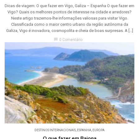
Dicas de viagem: O que fazer em Vigo, Galiza – Espanha O que fazer em
Vigo? Quais os melhores pontos de interesse na cidade e arredores?
Neste artigo trazemos-lhe informações valiosas para visitar Vigo.
Classificada como o maior centro urbano da região autônoma da
Galiza, Vigo é inovadora, cosmopolita e cheia de boas surpresas. A […]
chat_bubble
0 Comentário
DESTINOS INTERNACIONAIS
,
ESPANHA
,
EUROPA
O que fazer em Baiona