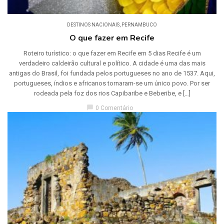
DESTINOS NACIONAIS
,
PERNAMBUCO
O que fazer em Recife
Roteiro turístico: o que fazer em Recife em 5 dias Recife é um
verdadeiro caldeirão cultural e político. A cidade é uma das mais
antigas do Brasil, foi fundada pelos portugueses no ano de 1537. Aqui,
portugueses, índios e africanos tornaram-se um único povo. Por ser
rodeada pela foz dos rios Capibaribe e Beberibe, e […]
chat_bubble
0 Comentário