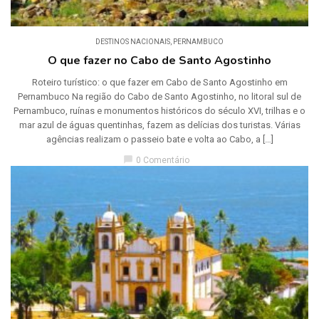
DESTINOS NACIONAIS
,
PERNAMBUCO
O que fazer no Cabo de Santo Agostinho
Roteiro turístico: o que fazer em Cabo de Santo Agostinho em
Pernambuco Na região do Cabo de Santo Agostinho, no litoral sul de
Pernambuco, ruínas e monumentos históricos do século XVI, trilhas e o
mar azul de águas quentinhas, fazem as delícias dos turistas. Várias
agências realizam o passeio bate e volta ao Cabo, a […]
chat_bubble
0 Comentário