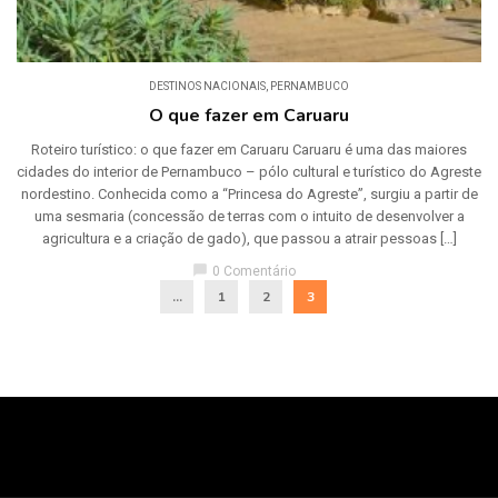
DESTINOS NACIONAIS
,
PERNAMBUCO
O que fazer em Caruaru
Roteiro turístico: o que fazer em Caruaru Caruaru é uma das maiores
cidades do interior de Pernambuco – pólo cultural e turístico do Agreste
nordestino. Conhecida como a “Princesa do Agreste”, surgiu a partir de
uma sesmaria (concessão de terras com o intuito de desenvolver a
agricultura e a criação de gado), que passou a atrair pessoas […]
chat_bubble
0 Comentário
...
1
2
3