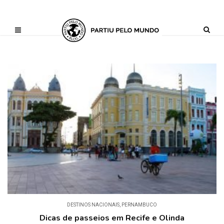
?php define ('AI_CONTENT_MARKER_NO_LOOP_START', true); define
('AI_CONTENT_MARKER_NO_LOOP_END', true); define
('AI_CONTENT_MARKER_NO_GET_SIDEBAR', true);
DESTINOS NACIONAIS
,
PERNAMBUCO
Dicas de passeios em Recife e Olinda