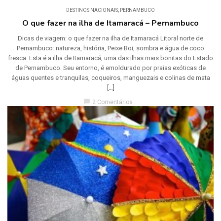
DESTINOS NACIONAIS
,
PERNAMBUCO
O que fazer na ilha de Itamaracá – Pernambuco
Dicas de viagem: o que fazer na ilha de Itamaracá Litoral norte de
Pernambuco: natureza, história, Peixe Boi, sombra e água de coco
fresca. Esta é a ilha de Itamaracá, uma das ilhas mais bonitas do Estado
de Pernambuco. Seu entorno, é emoldurado por praias exóticas de
águas quentes e tranquilas, coqueiros, manguezais e colinas de mata
[…]
chat_bubble
2 Comentários