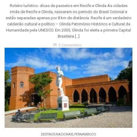
Roteiro turístico: dicas de passeios em Recife e Olinda As cidades
irmãs de Recife e Olinda, nasceram no período do Brasil Colonial e
estão separadas apenas por 8 km de distância. Recife é um verdadeiro
caldeirão cultural e político – Olinda Patrimônio Histórico e Cultural da
Humanidade pela UNESCO. Em 2005, Olinda foi eleita a primeira Capital
Brasileira […]
chat_bubble
0 Comentário
DESTINOS NACIONAIS
,
PERNAMBUCO