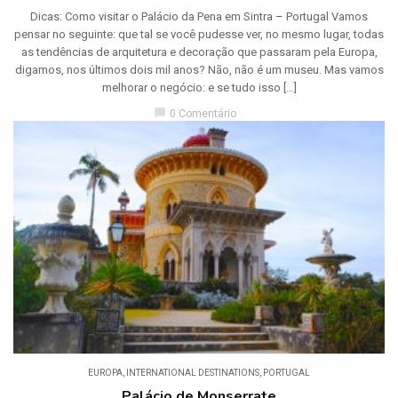
Dicas: Como visitar o Palácio da Pena em Sintra – Portugal Vamos
pensar no seguinte: que tal se você pudesse ver, no mesmo lugar, todas
as tendências de arquitetura e decoração que passaram pela Europa,
digamos, nos últimos dois mil anos? Não, não é um museu. Mas vamos
melhorar o negócio: e se tudo isso […]
chat_bubble
0 Comentário
EUROPA
,
INTERNATIONAL DESTINATIONS
,
PORTUGAL
Palácio de Monserrate