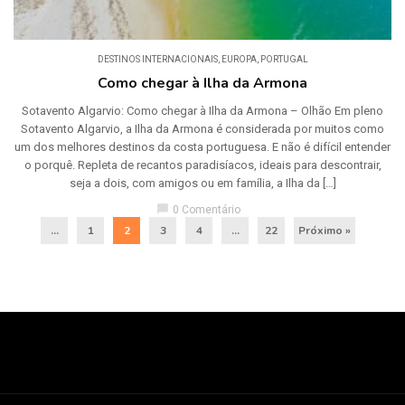
DESTINOS INTERNACIONAIS
,
EUROPA
,
PORTUGAL
Como chegar à Ilha da Armona
Sotavento Algarvio: Como chegar à Ilha da Armona – Olhão Em pleno
Sotavento Algarvio, a Ilha da Armona é considerada por muitos como
um dos melhores destinos da costa portuguesa. E não é difícil entender
o porquê. Repleta de recantos paradisíacos, ideais para descontrair,
seja a dois, com amigos ou em família, a Ilha da […]
chat_bubble
0 Comentário
...
1
2
3
4
…
22
Próximo »