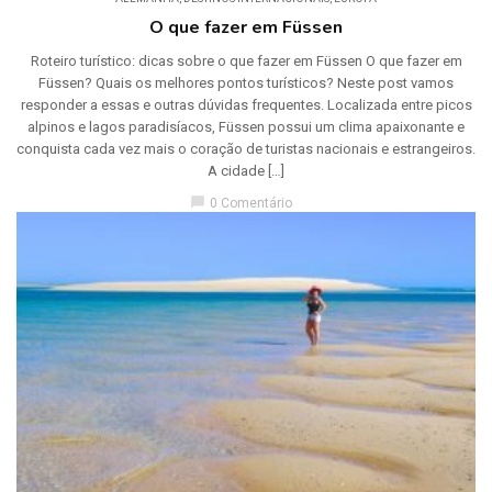
O que fazer em Füssen
Roteiro turístico: dicas sobre o que fazer em Füssen O que fazer em
Füssen? Quais os melhores pontos turísticos? Neste post vamos
responder a essas e outras dúvidas frequentes. Localizada entre picos
alpinos e lagos paradisíacos, Füssen possui um clima apaixonante e
conquista cada vez mais o coração de turistas nacionais e estrangeiros.
A cidade […]
chat_bubble
0 Comentário