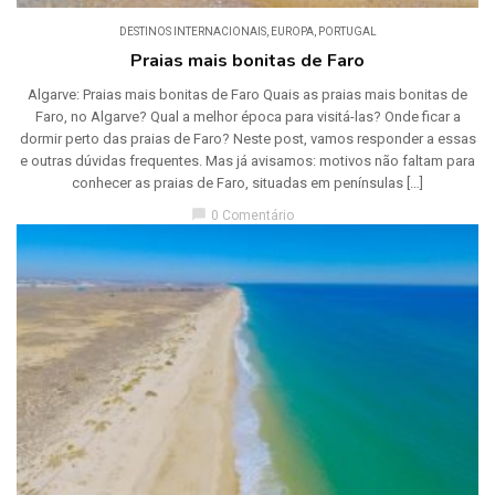
DESTINOS INTERNACIONAIS
,
EUROPA
,
PORTUGAL
Praias mais bonitas de Faro
Algarve: Praias mais bonitas de Faro Quais as praias mais bonitas de
Faro, no Algarve? Qual a melhor época para visitá-las? Onde ficar a
dormir perto das praias de Faro? Neste post, vamos responder a essas
e outras dúvidas frequentes. Mas já avisamos: motivos não faltam para
conhecer as praias de Faro, situadas em penínsulas […]
chat_bubble
0 Comentário