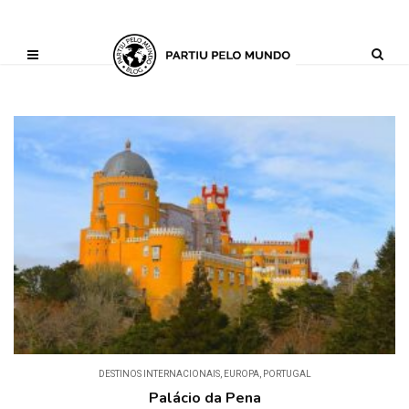
?php define ('AI_CONTENT_MARKER_NO_LOOP_START', true); define
('AI_CONTENT_MARKER_NO_LOOP_END', true); define
('AI_CONTENT_MARKER_NO_GET_SIDEBAR', true);
DESTINOS INTERNACIONAIS
,
EUROPA
,
PORTUGAL
Palácio da Pena