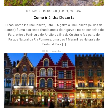
DESTINOS INTERNACIONAIS
,
EUROPA
,
PORTUGAL
Como ir à Ilha Deserta
Dicas: Como ir à Ilha Deserta, Faro – Algarve A Ilha Deserta (ou Ilha da
Barreta) é uma das cinco ilhas-barreira do Algarve. Fica no concelho de
Faro, entre a Península do Ancão e a Ilha da Culatra, e faz parte do
Parque Natural da Ria Formosa, uma das 7 Maravilhas Naturais de
Portugal. Para […]
chat_bubble
0 Comentário