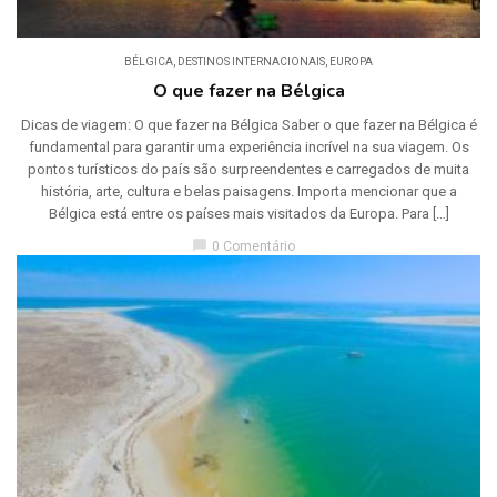
BÉLGICA
,
DESTINOS INTERNACIONAIS
,
EUROPA
O que fazer na Bélgica
Dicas de viagem: O que fazer na Bélgica Saber o que fazer na Bélgica é
fundamental para garantir uma experiência incrível na sua viagem. Os
pontos turísticos do país são surpreendentes e carregados de muita
história, arte, cultura e belas paisagens. Importa mencionar que a
Bélgica está entre os países mais visitados da Europa. Para […]
chat_bubble
0 Comentário