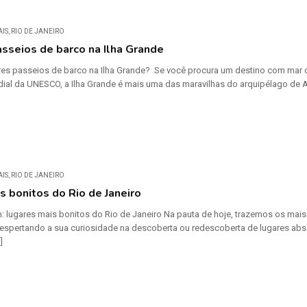
AIS
,
RIO DE JANEIRO
sseios de barco na Ilha Grande
es passeios de barco na Ilha Grande? Se você procura um destino com mar crista
ial da UNESCO, a Ilha Grande é mais uma das maravilhas do arquipélago de An
AIS
,
RIO DE JANEIRO
s bonitos do Rio de Janeiro
: lugares mais bonitos do Rio de Janeiro Na pauta de hoje, trazemos os mais
despertando a sua curiosidade na descoberta ou redescoberta de lugares ab
]