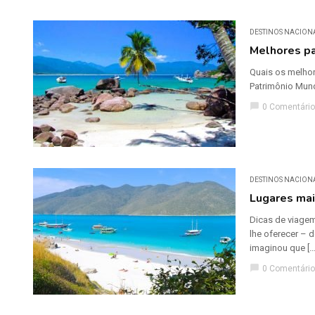
DESTINOS NACION
Melhores pa
Quais os melhor
Patrimônio Mund
chat_bubble
0 Comentário
DESTINOS NACION
Lugares mai
Dicas de viagem
lhe oferecer – 
imaginou que […
chat_bubble
0 Comentário