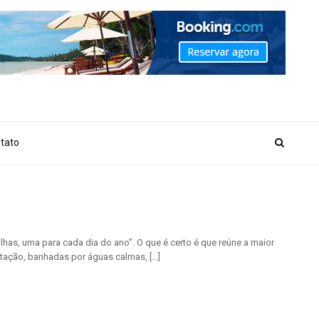
_MARKER_NO_GET_SIDEBAR', true);
tato
lhas, uma para cada dia do ano”. O que é certo é que reúne a maior
getação, banhadas por águas calmas, […]