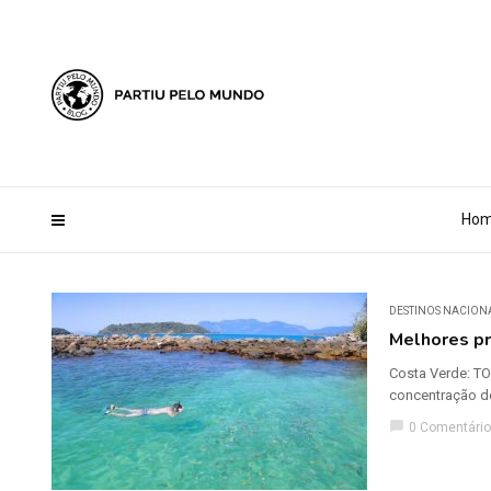
?php define ('AI_CONTENT_MARKER_NO_LOOP_START', true); define
Ho
DESTINOS NACION
Melhores pr
Costa Verde: TO
concentração de
chat_bubble
0 Comentário