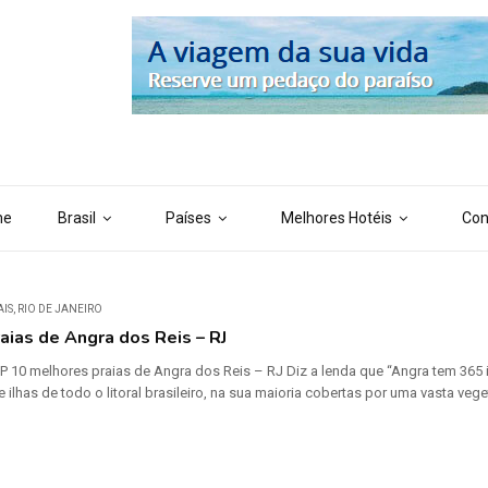
 ('AI_CONTENT_MARKER_NO_LOOP_END', true); define ('AI_CONTENT
me
Brasil
Países
Melhores Hotéis
Con
AIS
,
RIO DE JANEIRO
aias de Angra dos Reis – RJ
P 10 melhores praias de Angra dos Reis – RJ Diz a lenda que “Angra tem 365 i
 ilhas de todo o litoral brasileiro, na sua maioria cobertas por uma vasta ve