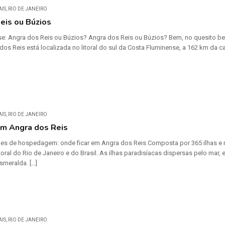
AIS
,
RIO DE JANEIRO
eis ou Búzios
e: Angra dos Reis ou Búzios? Angra dos Reis ou Búzios? Bem, no quesito be
dos Reis está localizada no litoral do sul da Costa Fluminense, a 162 km da c
AIS
,
RIO DE JANEIRO
em Angra dos Reis
es de hospedagem: onde ficar em Angra dos Reis Composta por 365 ilhas e ma
toral do Rio de Janeiro e do Brasil. As ilhas paradisíacas dispersas pelo mar
smeralda. […]
AIS
,
RIO DE JANEIRO