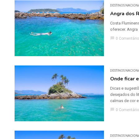
DESTINOS NACION
Angra dos R
Costa Fluminens
oferecer. Angra 
chat_bubble
0 Comentário
DESTINOS NACION
Onde ficar 
Dicas e sugestõ
desejados do li
calmas de cor e
chat_bubble
0 Comentário
DESTINOS NACION