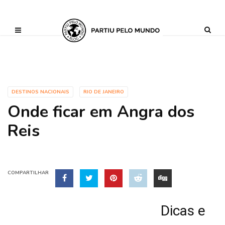
?php define ('AI_CONTENT_MARKER_NO_LOOP_START', true); define
('AI_CONTENT_MARKER_NO_LOOP_END', true); define
('AI_CONTENT_MARKER_NO_GET_SIDEBAR', true);
DESTINOS NACIONAIS
RIO DE JANEIRO
Onde ficar em Angra dos
Reis
COMPARTILHAR
Dicas e