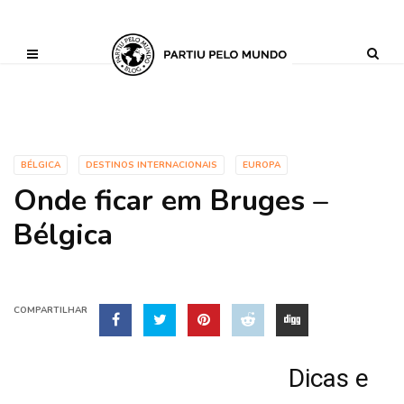
?php define ('AI_CONTENT_MARKER_NO_LOOP_START', true); define
('AI_CONTENT_MARKER_NO_LOOP_END', true); define
('AI_CONTENT_MARKER_NO_GET_SIDEBAR', true);
BÉLGICA
DESTINOS INTERNACIONAIS
EUROPA
Onde ficar em Bruges –
Bélgica
COMPARTILHAR
Dicas e