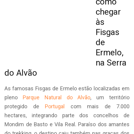
como
chegar
às
Fisgas
de
Ermelo,
na Serra
do Alvão
As famosas Fisgas de Ermelo estão localizadas em
pleno
Parque Natural do Alvão
, um território
protegido de
Portugal
com mais de 7.000
hectares, integrando parte dos concelhos de
Mondim de Basto e Vila Real. Paraíso dos amantes
do trekking, o destino caiu também nas graças dos